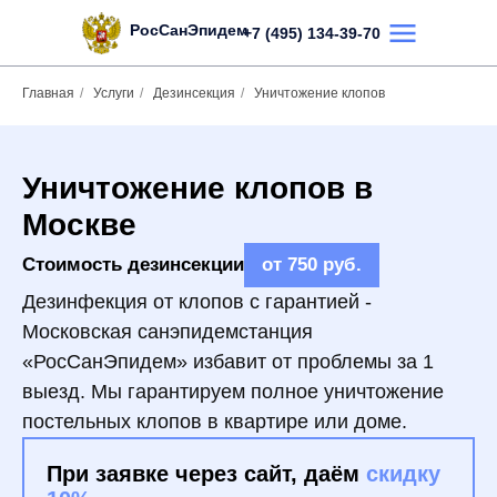
РосСанЭпидем
+7 (495) 134-39-70
Главная
/
Услуги
/
Дезинсекция
/
Уничтожение клопов
Пн-Вс с 8:00 д
ТЬ ЗВОНОК
Уничтожение клопов в
Москве
Услуги
Отзывы
О
Стоимость дезинсекции
от 750 руб.
Дезинфекция от клопов с гарантией -
Московская санэпидемстанция
«РосСанЭпидем» избавит от проблемы за 1
выезд. Мы гарантируем полное уничтожение
постельных клопов в квартире или доме.
При заявке через сайт, даём
скидку